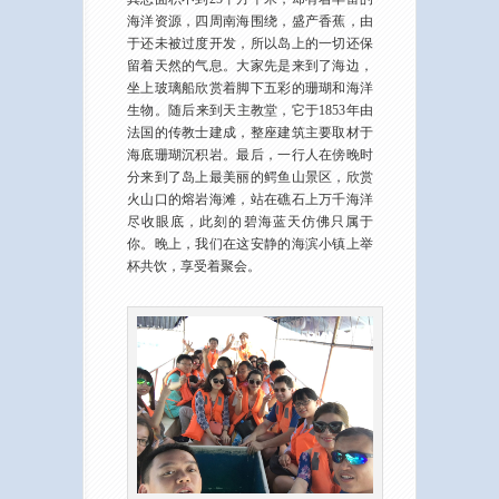
海洋资源，四周南海围绕，盛产香蕉，由
于还未被过度开发，所以岛上的一切还保
留着天然的气息。大家先是来到了海边，
坐上玻璃船欣赏着脚下五彩的珊瑚和海洋
生物。随后来到天主教堂，它于1853年由
法国的传教士建成，整座建筑主要取材于
海底珊瑚沉积岩。最后，一行人在傍晚时
分来到了岛上最美丽的鳄鱼山景区，欣赏
火山口的熔岩海滩，站在礁石上万千海洋
尽收眼底，此刻的碧海蓝天仿佛只属于
你。晚上，我们在这安静的海滨小镇上举
杯共饮，享受着聚会。