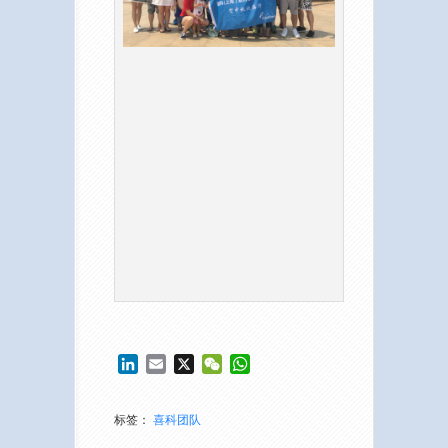
LinkedIn
Email
X
WeChat
WhatsApp
标签：
喜科团队