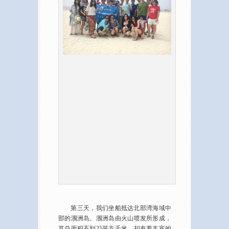
第三天，我们坐船抵达北部湾海域中
部的涠洲岛。涠洲岛由火山喷发所形成，
其总面积不到25平方千米，却有着丰富的