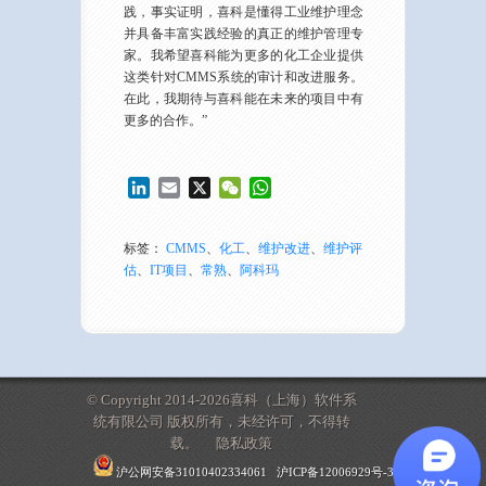
践，事实证明，喜科是懂得工业维护理念
并具备丰富实践经验的真正的维护管理专
家。我希望喜科能为更多的化工企业提供
这类针对CMMS系统的审计和改进服务。
在此，我期待与喜科能在未来的项目中有
更多的合作。”
LinkedIn
Email
X
WeChat
WhatsApp
标签：
CMMS
、
化工
、
维护改进
、
维护评
估
、
IT项目
、
常熟
、
阿科玛
© Copyright 2014-2026喜科（上海）软件系
统有限公司 版权所有，未经许可，不得转
载。
隐私政策
沪公网安备31010402334061
沪ICP备12006929号-3