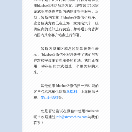
用bluebee®移动解决方案。现有超过100家
设施业主选择皆斯内的物业管理服务。近
期，皆斯内实施了bluebee®微信小程序。
这套解决方案已在上海一家知名汽车一级
供应商的总部进行实施，并将逐步向皆斯
内国内其余客户站点进行部署。
皆斯内华东区域总监倪慕德先生表
示：“bluebee®微信小程序改变了我们的客
户对楼宇设施管理服务的看法。我们正在
用一种崭新的方式创造一个更美好的未
来。”
其他使用 bluebee®微信扫一扫功能的
客户包括汽车供应商
马瑞利
、上海德法学
校、
昆山启德航
等。
您是否想尝试在微信中使用bluebee®
呢？欢迎通过
info@sivecochina.com
与我们
联系！